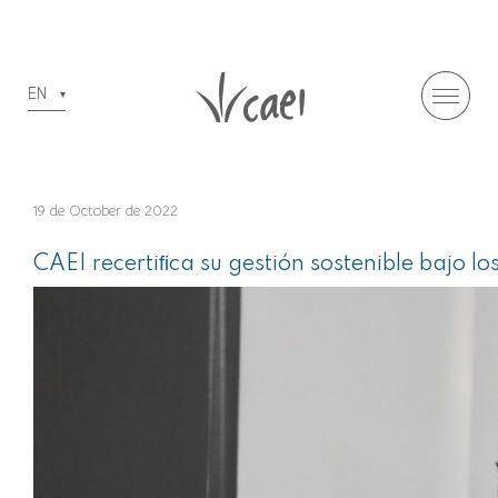
EN
19 de October de 2022
CAEI recertiﬁca su gestión sostenible bajo l