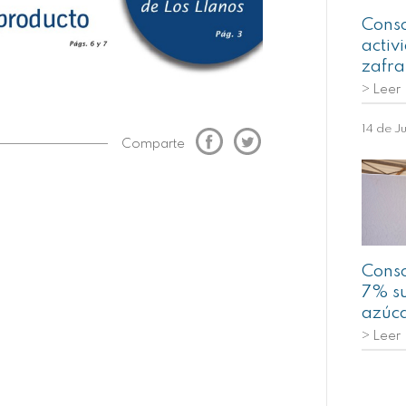
Conso
activ
zafra
> Leer
14 de J
Comparte
Conso
7% su
azúca
> Leer