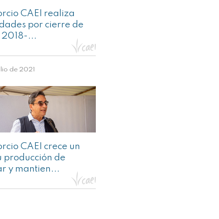
rcio CAEI realiza
idades por cierre de
 2018-...
ulio de 2021
rcio CAEI crece un
 producción de
r y mantien...