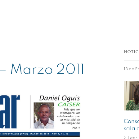
NOTIC
 – Marzo 2011
13 de F
Conso
sala 
> Leer