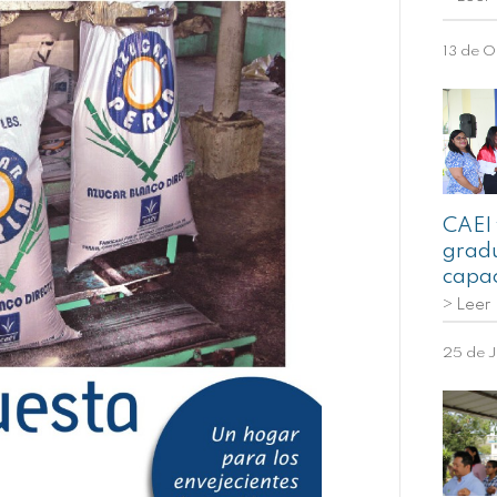
13 de O
CAEI
grad
capac
> Leer
25 de J